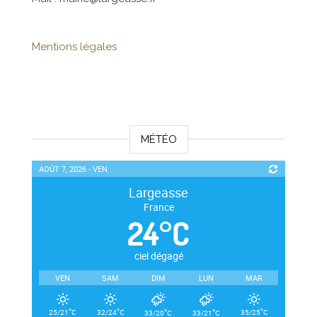
Mentions légales
MÉTÉO
AOÛT 7, 2026 - VEN.
Largeasse
France
24
°
C
ciel dégagé
VEN
SAM
DIM
LUN
MAR
°
°
°
°
°
25/21
C
32/24
C
35/25
C
33/20
C
33/21
C