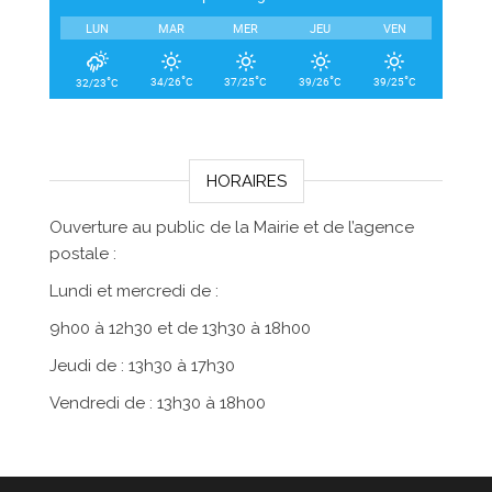
LUN
MAR
MER
JEU
VEN
°
°
°
°
°
34/26
C
37/25
C
39/26
C
39/25
C
32/23
C
HORAIRES
Ouverture au public de la Mairie et de l’agence
postale :
Lundi et mercredi de :
9h00 à 12h30 et de 13h30 à 18h00
Jeudi de : 13h30 à 17h30
Vendredi de : 13h30 à 18h00