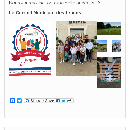
Nous vous souhaitons une belle année 2026
Le Conseil Municipal des Jeunes
F
T
a
w
c
i
e
t
b
t
o
e
o
r