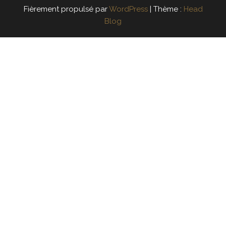
Fièrement propulsé par
WordPress
|
Thème :
Head
Blog