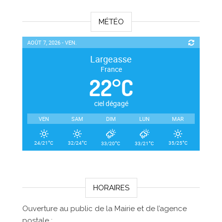
MÉTÉO
AOÛT 7, 2026 - VEN.
Largeasse
France
22
°
C
ciel dégagé
VEN
SAM
DIM
LUN
MAR
°
°
°
°
°
24/21
C
32/24
C
35/25
C
33/20
C
33/21
C
HORAIRES
Ouverture au public de la Mairie et de l’agence
postale :