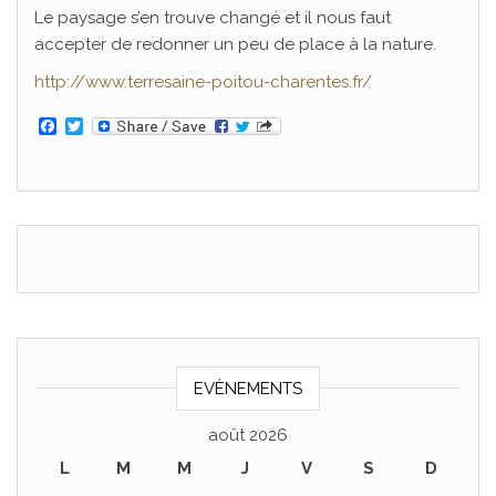
Le paysage s’en trouve changé et il nous faut
accepter de redonner un peu de place à la nature.
http://www.terresaine-poitou-charentes.fr/
F
T
a
w
c
i
e
t
b
t
o
e
o
r
k
EVÈNEMENTS
août 2026
L
M
M
J
V
S
D