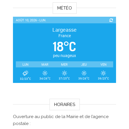
MÉTÉO
AOÛT 10, 2026 - LUN.
Largeasse
France
18
°
C
peu nuageux
LUN
MAR
MER
JEU
VEN
°
°
°
°
°
34/26
C
37/25
C
39/26
C
39/25
C
32/23
C
HORAIRES
Ouverture au public de la Mairie et de l’agence
postale :