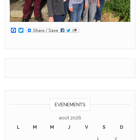
F
T
a
w
c
i
e
t
b
t
o
e
o
r
k
EVÈNEMENTS
août 2026
L
M
M
J
V
S
D
1
2