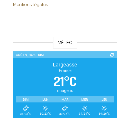
Mentions légales
MÉTÉO
AOÛT 9, 2026 - DIM.
Largeasse
France
21
°
C
nuageux
DIM
LUN
MAR
MER
JEU
°
°
°
°
°
30/23
C
37/24
C
39/26
C
31/23
C
33/25
C